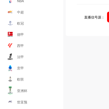
NBA
中超
直播信号源：
欧冠
德甲
西甲
法甲
意甲
欧联
亚洲杯
世亚预